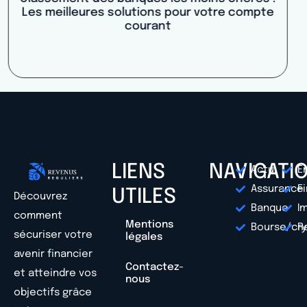
ça marche ? Les 5 étapes pour contacter le
service client
LIENS
NAVIGATI
Actu
E
Assurance
F
UTILES
Découvrez
Banque
I
comment
Mentions
Bourse/cr
R
sécuriser votre
légales
avenir financier
Contactez-
et atteindre vos
nous
objectifs grâce