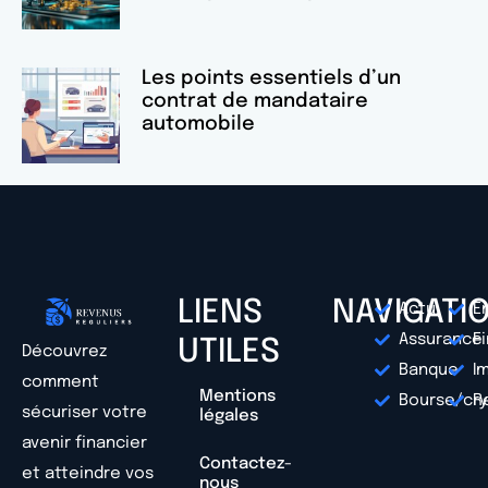
Les points essentiels d’un
contrat de mandataire
automobile
LIENS
NAVIGATI
Actu
E
Assurance
F
UTILES
Découvrez
Banque
I
comment
Mentions
Bourse/cr
R
sécuriser votre
légales
avenir financier
Contactez-
et atteindre vos
nous